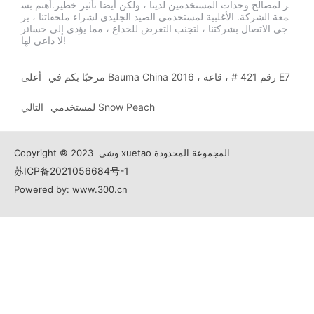
داع ، مما يؤدي إلى خسائر لا داعي لها!
ر لمصالح وحدات المستخدمين لدينا ، ولكن أيضا تأثير خطير.أهتم بس
معة الشركة.
الأغلبية لمستخدمي الصيد الجليدي لشراء ملحقاتنا ، ير
جى الاتصال بشركتنا ، لتجنب التعرض للخداع ، مما يؤدي إلى خسائر
لا داعي لها!
مرحبًا بكم في Bauma China 2016 ، رقم 421 # ، قاعة E7
أعلى
لمستخدمي Snow Peach
التالي
Copyright © 2023 وشي xuetao المجموعة المحدودة
苏ICP备2021056684号-1
Powered by: www.300.cn