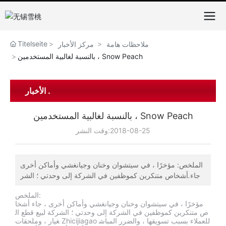
Titelseite
ملاحظات هامة
مركز الأخبار
بالنسبة لغالبية المستخدمين ، Snow Peach
الأخبار .
بالنسبة لغالبية المستخدمين ، Snow Peach
2018-08-25
وقت النشر:
الملخص: مؤخرًا ، في سيتشوان وخنان وجيانغشي وأماكن أخرى
، جاء أشخاص متنكرين كموظفين في الشركة إلى وحدتي ؛ الشر
كة لبيع قطع الغيار ، وملحقات Zhicijiagao للعملاء بسبب تسويقه
الملخص:
ا ، والضرر المباشر لمصالح وحدات المستخدمين لدينا ، ولكن أيض
مؤخرًا ، في سيتشوان وخنان وجيانغشي وأماكن أخرى ، جاء أشخا
ا تأثير خطير.أهتم بسمعة الشركة. الأغلبية لمستخدمي الصيد الجلي
ص متنكرين كموظفين في الشركة إلى وحدتي ؛ الشركة لبيع قطع ال
دي لشراء ملحقاتنا ، يرجى الاتصال بشركتنا ، لتجنب التعرض للخ
غيار ، وملحقات Zhicijiagao للعملاء بسبب تسويقها ، والضرر المباش